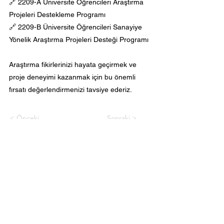
🔗
2209-A Üniversite Öğrencileri Araştırma
Projeleri Destekleme Programı
🔗
2209-B Üniversite Öğrencileri Sanayiye
Yönelik Araştırma Projeleri Desteği Programı
Araştırma fikirlerinizi hayata geçirmek ve
proje deneyimi kazanmak için bu önemli
fırsatı değerlendirmenizi tavsiye ederiz.
< Önceki
Sonraki >
İstanbul Medeniyet Üniversitesi
Proje Geliştirme ve Koordinasyon Ofisi