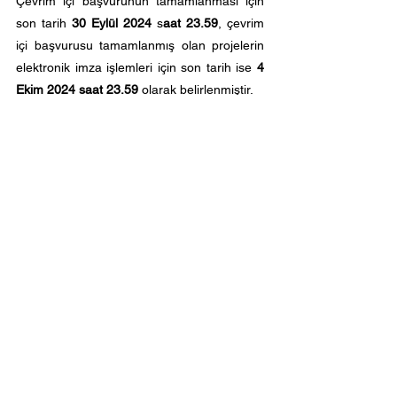
Çevrim içi başvurunun tamamlanması için
son tarih
30 Eylül 2024
s
aat 23.59
, çevrim
içi başvurusu tamamlanmış olan projelerin
elektronik imza işlemleri için son tarih ise
4
Ekim
2024 saat 23.59
olarak belirlenmiştir.
Çağrıya ilişkin detaylı bilgilere
buradan
ulaşabilirsiniz.
< Önceki
Sonraki >
İstanbul Medeniyet Üniversitesi
Proje Geliştirme ve Koordinasyon Ofisi